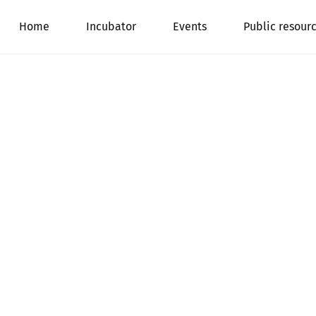
Home
Incubator
Events
Public resour
льный