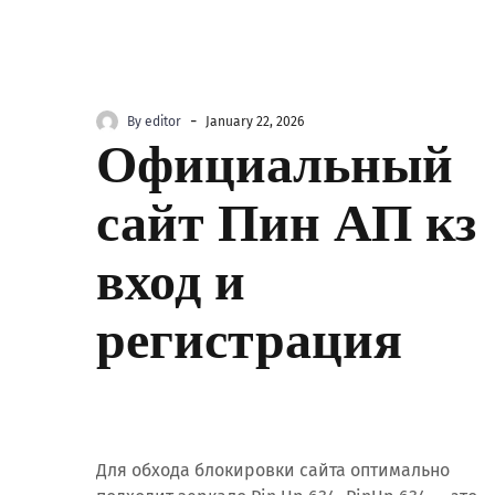
и
регистр
-
By editor
January 22, 2026
Официальный
сайт Пин АП кз
вход и
регистрация
Для обхода блокировки сайта оптимально