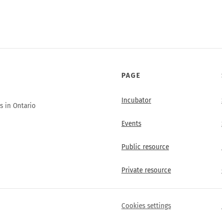
PAGE
Incubator
s in Ontario
Events
Public resource
Private resource
Cookies settings