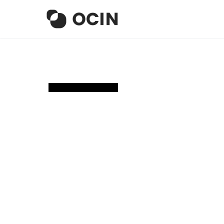
Официа
pinup-zerkalo2026.top
сайт
Пин
АП
кз
вход