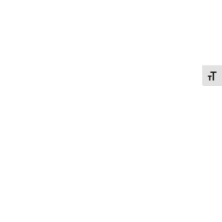
Toggl