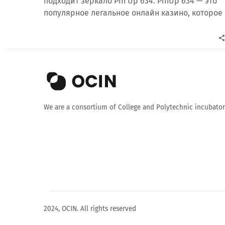
подходит зеркало Pin Up 634. PinUp 634 — это
популярное легальное онлайн казино, которое
на…
Continue Reading
Официальный
сайт Пин АП кз
вход и
We are a consortium of College and Polytechnic incubator
регистрация
2024, OCIN. All rights reserved